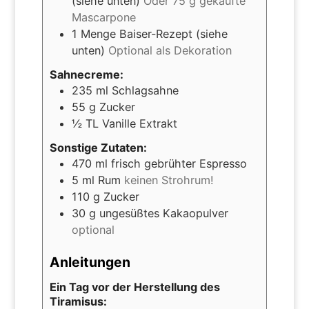
(siehe unten)
Oder 75 g gekaufte
Mascarpone
1
Menge Baiser-Rezept (siehe
unten)
Optional als Dekoration
Sahnecreme:
235
ml
Schlagsahne
55
g
Zucker
½
TL Vanille Extrakt
Sonstige Zutaten:
470
ml
frisch gebrühter Espresso
5
ml
Rum
keinen Strohrum!
110
g
Zucker
30
g
ungesüßtes Kakaopulver
optional
Anleitungen
Ein Tag vor der Herstellung des
Tiramisus: