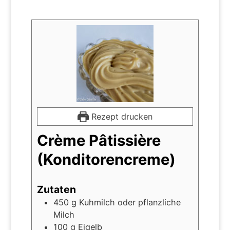
Rezept drucken
Crème Pâtissière
(Konditorencreme)
Zutaten
450
g
Kuhmilch oder pflanzliche
Milch
100
g
Eigelb