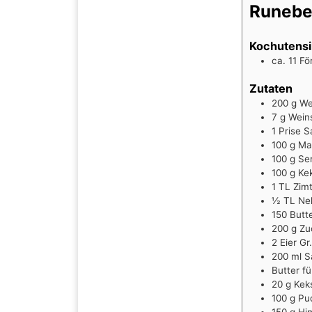
Runeber
Kochutensi
ca. 11 F
Zutaten
200
g
We
7
g
Wein
1
Prise
S
100
g
Ma
100
g
Se
100
g
Ke
1
TL
Zim
½
TL
Ne
150
Butt
200
g
Zu
2
Eier Gr
200
ml
S
Butter f
20
g
Kek
100
g
Pu
150
g
Hi