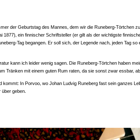
 immer der Geburtstag des Mannes, dem wir die Runeberg-Törtchen z
1877), ein finnischer Schriftsteller (er gilt als der wichtigste finnisc
uneberg-Tag begangen. Er soll sich, der Legende nach, jeden Tag so
teratur kann ich leider wenig sagen. Die Runeberg-Törtchen haben m
um Tränken mit einem guten Rum raten, da sie sonst zwar essbar, abe
and kommt: In Porvoo, wo Johan Ludvig Runeberg fast sein ganzes Leb
 über geben.