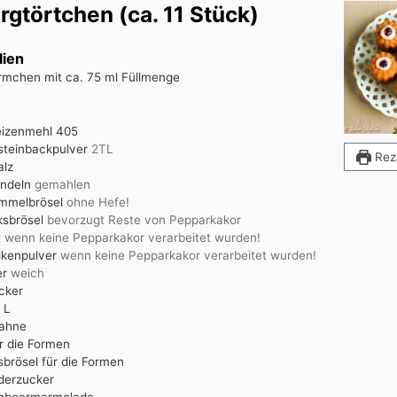
gtörtchen (ca. 11 Stück)
lien
örmchen mit ca. 75 ml Füllmenge
izenmehl 405
steinbackpulver
2TL
Rez
alz
ndeln
gemahlen
mmelbrösel
ohne Hefe!
ksbrösel
bevorzugt Reste von Pepparkakor
t
wenn keine Pepparkakor verarbeitet wurden!
lkenpulver
wenn keine Pepparkakor verarbeitet wurden!
er
weich
cker
. L
ahne
ür die Formen
sbrösel für die Formen
derzucker
mbeermarmelade