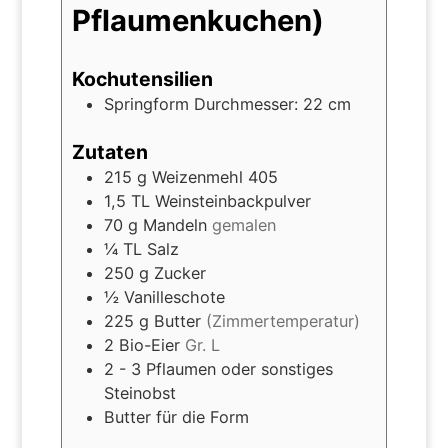
Pflaumenkuchen)
Kochutensilien
Springform Durchmesser: 22 cm
Zutaten
215
g
Weizenmehl 405
1,5
TL
Weinsteinbackpulver
70
g
Mandeln
gemalen
¼
TL
Salz
250
g
Zucker
½
Vanilleschote
225
g
Butter
(Zimmertemperatur)
2
Bio-Eier
Gr. L
2 - 3
Pflaumen oder sonstiges
Steinobst
Butter für die Form