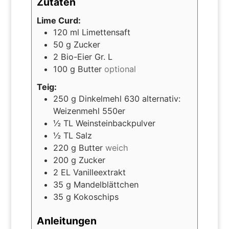
Zutaten
Lime Curd:
120
ml
Limettensaft
50
g
Zucker
2
Bio-Eier Gr. L
100
g
Butter
optional
Teig:
250
g
Dinkelmehl 630 alternativ:
Weizenmehl 550er
½
TL
Weinsteinbackpulver
½
TL
Salz
220
g
Butter
weich
200
g
Zucker
2
EL
Vanilleextrakt
35
g
Mandelblättchen
35
g
Kokoschips
Anleitungen